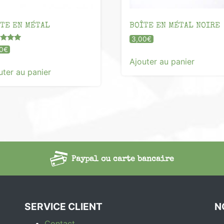
TE EN MÉTAL
BOÎTE EN MÉTAL NOIRE
3,00
€
0
€
Ajouter au panier
 5
uter au panier
Paypal ou carte bancaire
SERVICE CLIENT
N
Contact