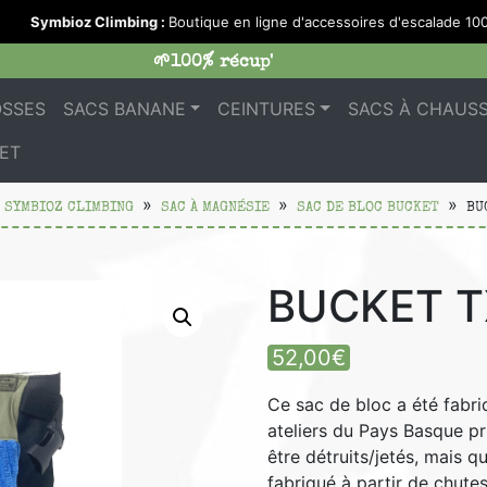
Symbioz Climbing :
Boutique en ligne d'accessoires d'escalade 100%
🌱100% récup'
OSSES
SACS BANANE
CEINTURES
SACS À CHAUS
ET
 SYMBIOZ CLIMBING
SAC À MAGNÉSIE
SAC DE BLOC BUCKET
BU
BUCKET 
52,00
€
Ce sac de bloc a été fabri
ateliers du Pays Basque pr
être détruits/jetés, mais q
fabriqué à partir de chutes