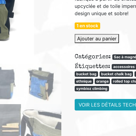
upcyclée et de toile impe
design unique et sobre!
1 en stock
quantité
Ajouter au panier
de
Bucket
Catégories:
Sac à magné
TXO
Étiquettes:
accessoires
bucket bag
bucket chalk bag
ethnique
orange
rolled top ch
symbioz climbing
VOIR LES DÉTAILS TEC