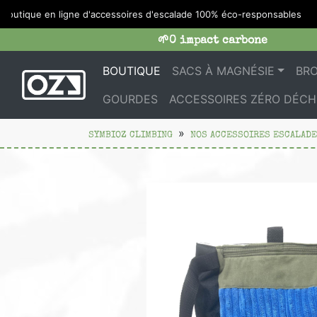
tique en ligne d'accessoires d'escalade 100% éco-responsables
🌱0 impact carbone
BOUTIQUE
SACS À MAGNÉSIE
BR
GOURDES
ACCESSOIRES ZÉRO DÉCH
SYMBIOZ CLIMBING
NOS ACCESSOIRES ESCALADE