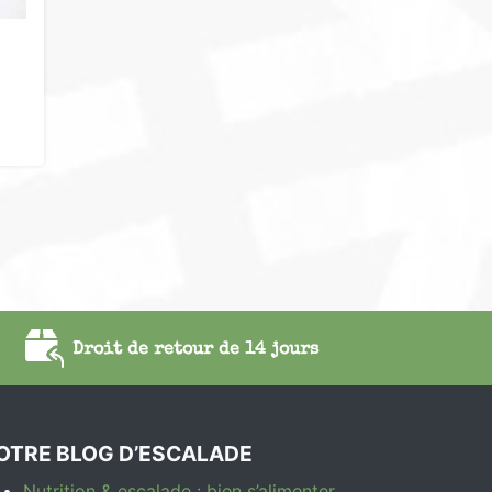
Droit de retour de 14 jours
OTRE BLOG D’ESCALADE
Nutrition & escalade : bien s’alimenter