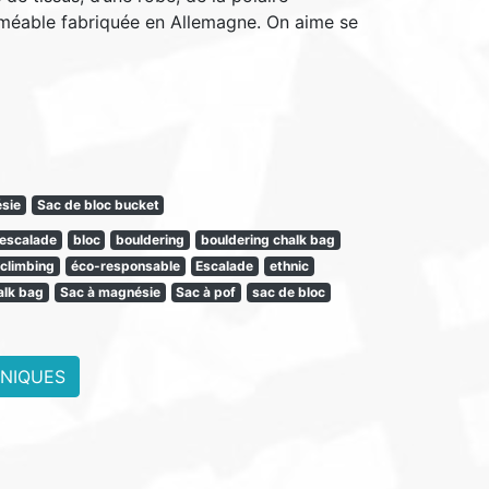
rméable fabriquée en Allemagne. On aime se
sie
Sac de bloc bucket
 escalade
bloc
bouldering
bouldering chalk bag
climbing
éco-responsable
Escalade
ethnic
alk bag
Sac à magnésie
Sac à pof
sac de bloc
HNIQUES