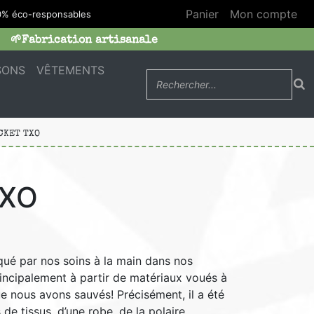
Panier
Mon compte
 éco-responsables
🌱Fabrication artisanale
SONS
VÊTEMENTS
CKET TXO
TXO
qué par nos soins à la main dans nos
incipalement à partir de matériaux voués à
ue nous avons sauvés! Précisément, il a été
 de tissus, d’une robe, de la polaire