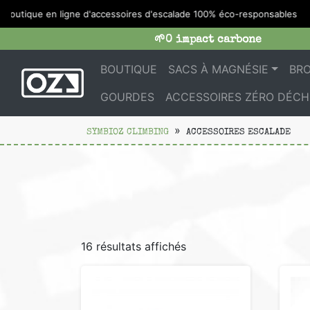
utique en ligne d'accessoires d'escalade 100% éco-responsables
🌱0 impact carbone
BOUTIQUE
SACS À MAGNÉSIE
BR
GOURDES
ACCESSOIRES ZÉRO DÉCH
SYMBIOZ CLIMBING
ACCESSOIRES ESCALADE
16 résultats affichés