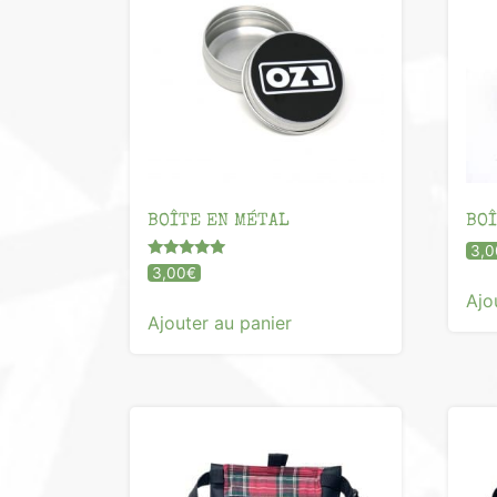
BOÎTE EN MÉTAL
BOÎ
3,0
Note
3,00
€
5.00
Ajo
sur 5
Ajouter au panier