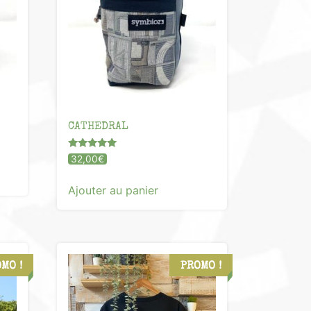
CATHEDRAL
Note
32,00
€
5.00
sur 5
Ajouter au panier
MO !
PROMO !