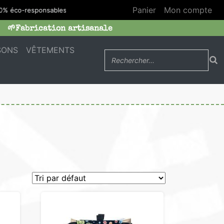
Panier
Mon compte
 éco-responsables
🌱Fabrication artisanale
SONS
VÊTEMENTS