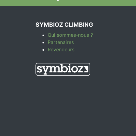
choisies
sur
la
SYMBIOZ CLIMBING
page
du
Qui sommes-nous ?
produit
Partenaires
Revendeurs