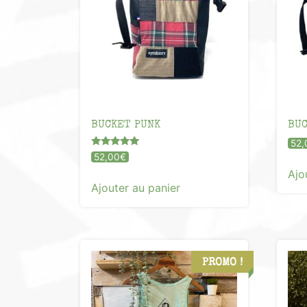
BUCKET PUNK
BUC
52,
Note
52,00
€
5.00
Ajo
sur 5
Ajouter au panier
PROMO !