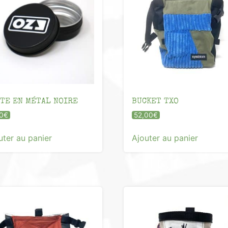
TE EN MÉTAL NOIRE
BUCKET TXO
0
€
52,00
€
uter au panier
Ajouter au panier