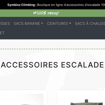
Symbioz Climbing :
Boutique en ligne d'accessoires d'escalade 100%
🌱100% récup'
OSSES
SACS BANANE
CEINTURES
SACS À CHAUS
ET
ACCESSOIRES ESCALADE