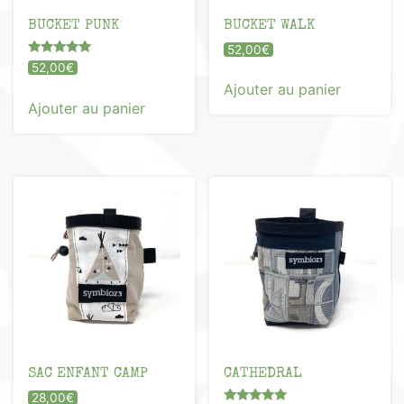
BUCKET PUNK
BUCKET WALK
52,00
€
Note
52,00
€
5.00
Ajouter au panier
sur 5
Ajouter au panier
SAC ENFANT CAMP
CATHEDRAL
28,00
€