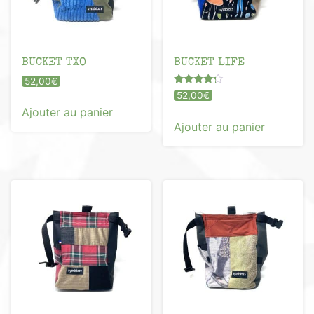
BUCKET TXO
BUCKET LIFE
52,00
€
Note
52,00
€
4.00
Ajouter au panier
sur 5
Ajouter au panier