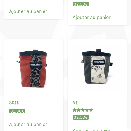
Note
32,00
€
5.00
Ajouter au panier
sur 5
Ajouter au panier
SKIN
MH
32,00
€
Note
32,00
€
5.00
Ajouter au panier
sur 5
Ajouter au panier