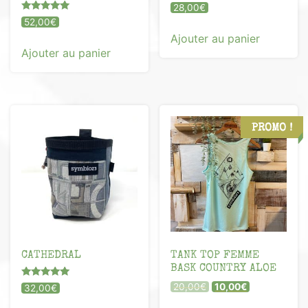
28,00
€
Note
52,00
€
5.00
Ajouter au panier
sur 5
Ajouter au panier
PROMO !
CATHEDRAL
TANK TOP FEMME
BASK COUNTRY ALOE
Note
Le
Le
20,00
€
10,00
€
32,00
€
5.00
prix
prix
sur 5
Ce