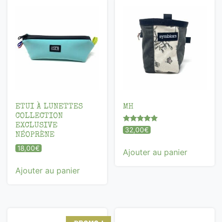
ETUI À LUNETTES
MH
COLLECTION
EXCLUSIVE
Note
32,00
€
NÉOPRÈNE
5.00
sur 5
18,00
€
Ajouter au panier
Ajouter au panier