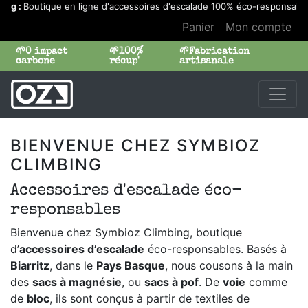
g :
Boutique en ligne d'accessoires d'escalade 100% éco-responsables
Panier
Mon compte
🌱0 impact
🌱100%
🌱Fabrication
carbone
récup'
artisanale
BIENVENUE CHEZ SYMBIOZ
CLIMBING
Accessoires d'escalade éco-
responsables
Bienvenue chez Symbioz Climbing, boutique
d’
accessoires d’escalade
éco-responsables. Basés à
Biarritz
, dans le
Pays Basque
, nous cousons à la main
des
sacs à magnésie
, ou
sacs à pof
. De
voie
comme
de
bloc
, ils sont conçus à partir de textiles de