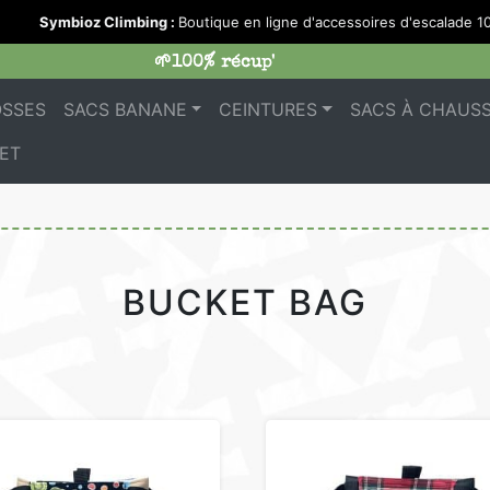
Symbioz Climbing :
Boutique en ligne d'accessoires d'escalade 1
🌱100% récup'
OSSES
SACS BANANE
CEINTURES
SACS À CHAUS
ET
BUCKET BAG