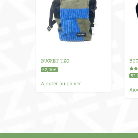
BUCKET TXO
BUC
52,00
€
Note
52,
4.00
Ajouter au panier
sur
Ajo