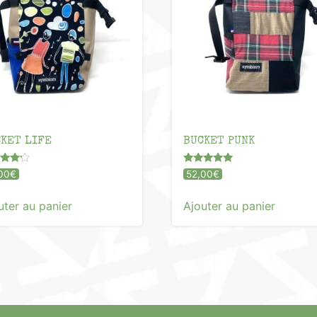
KET LIFE
BUCKET PUNK
Note
00
€
52,00
€
5.00
 5
sur 5
uter au panier
Ajouter au panier