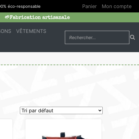
Panier
Mon compte
00% éco-responsables
🌱Fabrication artisanale
SONS
VÊTEMENTS