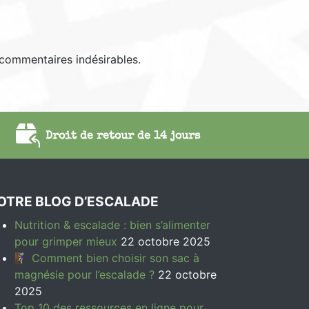
 commentaires indésirables.
Droit de retour de 14 jours
OTRE BLOG D’ESCALADE
Nutrition & escalade : bien s’alimenter
pour grimper mieux
22 octobre 2025
🧗‍♀️ Comment bien choisir son sac à
magnésie pour l’escalade ?
22 octobre
2025
Top 10 des ressources en ligne pour