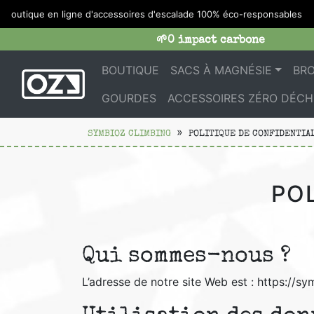
outique en ligne d'accessoires d'escalade 100% éco-responsables
🌱0 impact carbone
BOUTIQUE
SACS À MAGNÉSIE
BR
GOURDES
ACCESSOIRES ZÉRO DÉCH
SYMBIOZ CLIMBING
POLITIQUE DE CONFIDENTIA
PO
Qui sommes-nous ?
L’adresse de notre site Web est : https://s