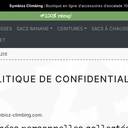
Symbioz Climbing :
Boutique en ligne d'accessoires d'escalade 100
🌱100% récup'
OSSES
SACS BANANE
CEINTURES
SACS À CHAUS
ET
LITÉ
LITIQUE DE CONFIDENTIAL
ymbioz-climbing.com.