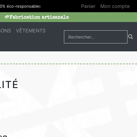
Panier
Mon compte
% éco-responsables
🌱Fabrication artisanale
SONS
VÊTEMENTS
ITÉ