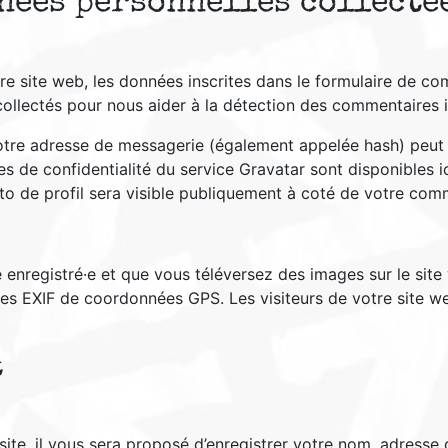
nées personnelles collecté
e site web, les données inscrites dans le formulaire de com
 collectés pour nous aider à la détection des commentaires 
otre adresse de messagerie (également appelée hash) peut 
uses de confidentialité du service Gravatar sont disponibles 
to de profil sera visible publiquement à coté de votre com
ice enregistré·e et que vous téléversez des images sur le sit
s EXIF de coordonnées GPS. Les visiteurs de votre site we
t
ite, il vous sera proposé d’enregistrer votre nom, adresse