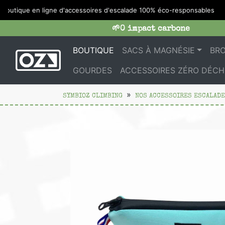
utique en ligne d'accessoires d'escalade 100% éco-responsables
🌱0 impact carbone
BOUTIQUE
SACS À MAGNÉSIE
BR
GOURDES
ACCESSOIRES ZÉRO DÉCH
SYMBIOZ CLIMBING
NOS ACCESSOIRES ESCALADE