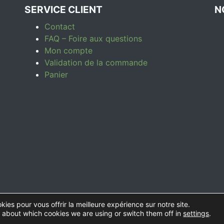
SERVICE CLIENT
N
Contact
FAQ – Foire aux questions
Mon compte
Validation de la commande
Panier
kies pour vous offrir la meilleure expérience sur notre site.
ade éco-responsables
- Réalisé par
Sylvain Nascimento
-
C
 about which cookies we are using or switch them off in
settings
.