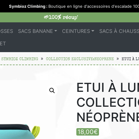
Symbioz Climbing :
Boutique en ligne d'accessoires d'escalade 100%
🌱100% récup'
OSSES
SACS BANANE
CEINTURES
SACS À CHAUS
ET
 SYMBIOZ CLIMBING
COLLECTION EXCLUSIVE:NEOPRENE
ETUI À 
ETUI À L
COLLECTI
NÉOPRÈN
18,00
€