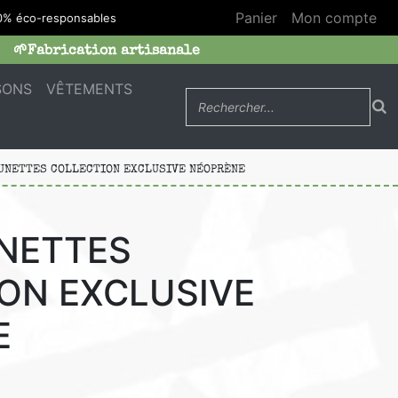
Panier
Mon compte
 éco-responsables
🌱Fabrication artisanale
SONS
VÊTEMENTS
LUNETTES COLLECTION EXCLUSIVE NÉOPRÈNE
UNETTES
ON EXCLUSIVE
E