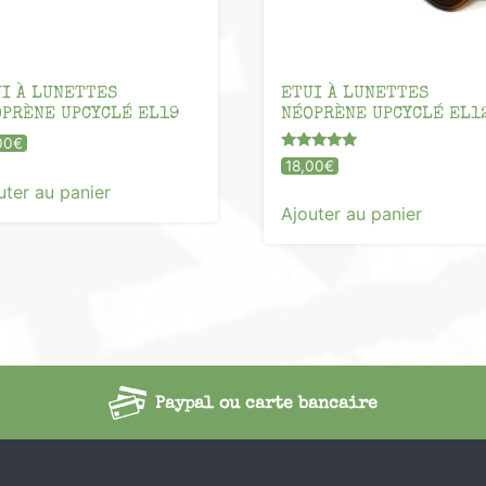
I À LUNETTES
ETUI À LUNETTES
PRÈNE UPCYCLÉ EL19
NÉOPRÈNE UPCYCLÉ EL1
00
€
Note
18,00
€
5.00
uter au panier
sur 5
Ajouter au panier
Paypal ou carte bancaire