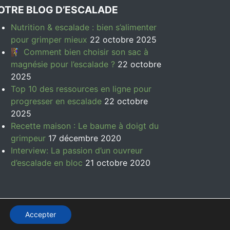
OTRE BLOG D’ESCALADE
Nutrition & escalade : bien s’alimenter
pour grimper mieux
22 octobre 2025
🧗‍♀️ Comment bien choisir son sac à
magnésie pour l’escalade ?
22 octobre
2025
Top 10 des ressources en ligne pour
progresser en escalade
22 octobre
2025
Recette maison : Le baume à doigt du
grimpeur
17 décembre 2020
Interview: La passion d’un ouvreur
d’escalade en bloc
21 octobre 2020
Accepter
GV
-
Mentions légales
-
Politique de confidentialité