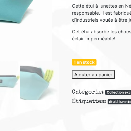
Cette étui à lunettes en 
responsable. Il est fabriqu
d’industriels voués à être j
Cet étui absorbe les chocs
éclair imperméable!
1 en stock
quantité
Ajouter au panier
de
Etui
Catégorie:
Collection ex
à
Étiquettes:
lunettes
étui à lunett
collection
exclusive
Néoprène