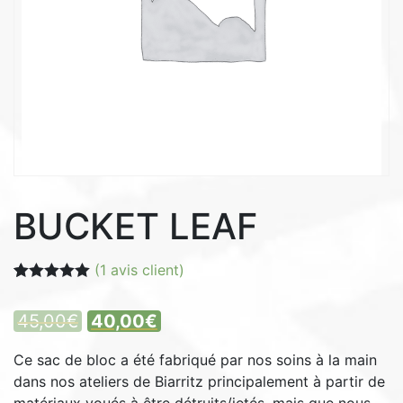
BUCKET LEAF
(
1
avis client)
Noté
1
5.00
sur 5 basé
Le
Le
45,00
€
40,00
€
sur
notation
client
prix
prix
Ce sac de bloc a été fabriqué par nos soins à la main
initial
actuel
dans nos ateliers de Biarritz principalement à partir de
était :
est :
matériaux voués à être détruits/jetés, mais que nous