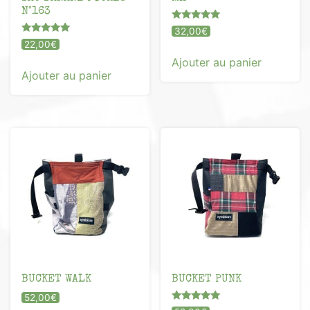
N°163
Note
32,00
€
5.00
Note
22,00
€
sur 5
5.00
sur 5
Ajouter au panier
Ajouter au panier
BUCKET WALK
BUCKET PUNK
52,00
€
Note