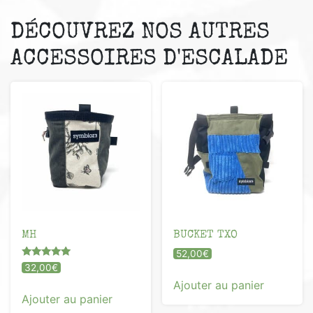
DÉCOUVREZ NOS AUTRES
ACCESSOIRES D'ESCALADE
MH
BUCKET TXO
52,00
€
Note
32,00
€
5.00
Ajouter au panier
sur 5
Ajouter au panier