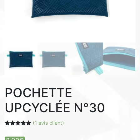
POCHETTE
UPCYCLÉE N°30
(
1
avis client)
Noté
1
5.00
sur 5 basé