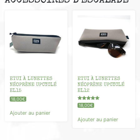
ETUI À LUNETTES
ETUI À LUNETTES
NÉOPRÈNE UPCYCLÉ
NÉOPRÈNE UPCYCLÉ
EL15
EL12
18,00
€
Note
18,00
€
5.00
Ajouter au panier
sur 5
Ajouter au panier