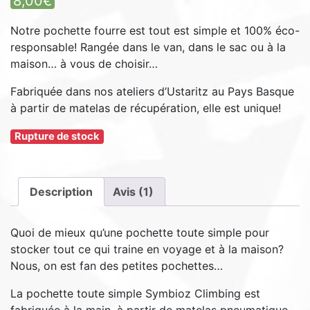
8,00
€
sur
notation
client
Notre pochette fourre est tout est simple et 100% éco-
responsable! Rangée dans le van, dans le sac ou à la
maison… à vous de choisir…
Fabriquée dans nos ateliers d’Ustaritz au Pays Basque
à partir de matelas de récupération, elle est unique!
Rupture de stock
Description
Avis (1)
Quoi de mieux qu’une pochette toute simple pour
stocker tout ce qui traine en voyage et à la maison?
Nous, on est fan des petites pochettes…
La pochette toute simple Symbioz Climbing est
fabriquée à la main, à partir de matelas pneumatique