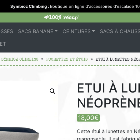
Symbioz Climbing :
Boutique en ligne d'accessoires d'escalade 100
🌱100% récup'
OSSES
SACS BANANE
CEINTURES
SACS À CHAUS
ET
 SYMBIOZ CLIMBING
POCHETTES ET ÉTUIS
ETUI À LUNETTES NÉO
ETUI À L
NÉOPRÈNE
18,00
€
Cette étui à lunettes en 
responsable. Il est fabriqu