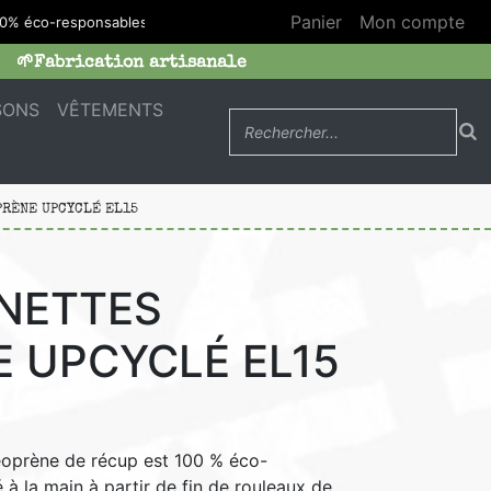
Panier
Mon compte
% éco-responsables
🌱Fabrication artisanale
SONS
VÊTEMENTS
PRÈNE UPCYCLÉ EL15
UNETTES
 UPCYCLÉ EL15
Néoprène de récup est 100 % éco-
é à la main à partir de fin de rouleaux de