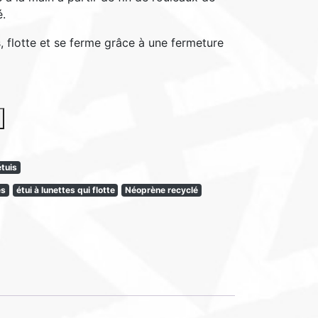
é.
, flotte et se ferme grâce à une fermeture
étuis
es
étui à lunettes qui flotte
Néoprène recyclé