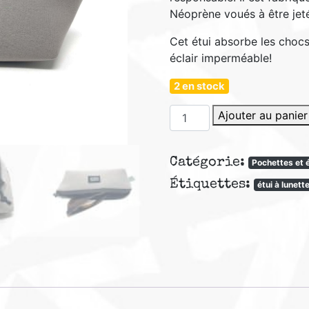
Néoprène voués à être jet
Cet étui absorbe les chocs
éclair imperméable!
2 en stock
quantité
Ajouter au panier
de
Etui
Catégorie:
à
Pochettes et 
lunettes
Étiquettes:
étui à lunett
Néoprène
upcyclé
EL15