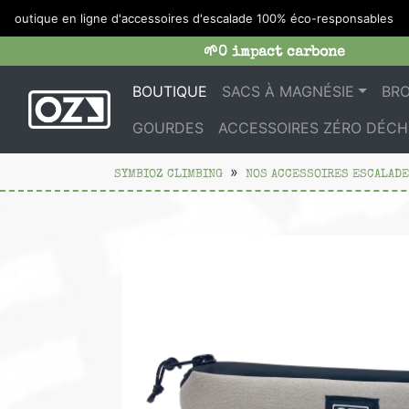
outique en ligne d'accessoires d'escalade 100% éco-responsables
🌱0 impact carbone
BOUTIQUE
SACS À MAGNÉSIE
BR
GOURDES
ACCESSOIRES ZÉRO DÉCH
SYMBIOZ CLIMBING
NOS ACCESSOIRES ESCALADE