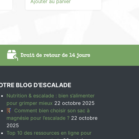
Ajouter au panier
Droit de retour de 14 jours
OTRE BLOG D’ESCALADE
Nutrition & escalade : bien s’alimenter
pour grimper mieux
22 octobre 2025
🧗‍♀️ Comment bien choisir son sac à
magnésie pour l’escalade ?
22 octobre
2025
Top 10 des ressources en ligne pour