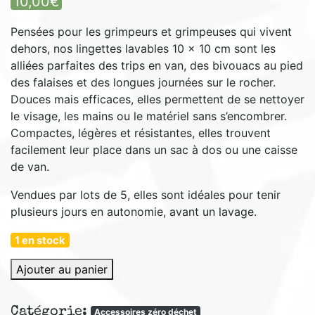
10,00
€
Pensées pour les grimpeurs et grimpeuses qui vivent
dehors, nos lingettes lavables 10 × 10 cm sont les
alliées parfaites des trips en van, des bivouacs au pied
des falaises et des longues journées sur le rocher.
Douces mais efficaces, elles permettent de se nettoyer
le visage, les mains ou le matériel sans s’encombrer.
Compactes, légères et résistantes, elles trouvent
facilement leur place dans un sac à dos ou une caisse
de van.
Vendues par lots de 5, elles sont idéales pour tenir
plusieurs jours en autonomie, avant un lavage.
1 en stock
quantité
Ajouter au panier
de
lingettes
Catégorie:
Accessoires zéro déchet