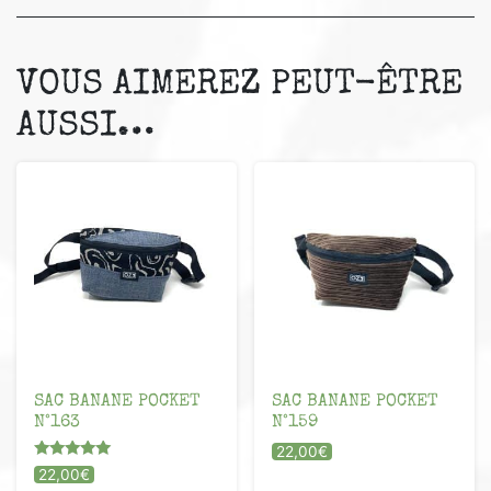
VOUS AIMEREZ PEUT-ÊTRE
AUSSI…
SAC BANANE POCKET
SAC BANANE POCKET
N°163
N°159
22,00
€
Note
22,00
€
5.00