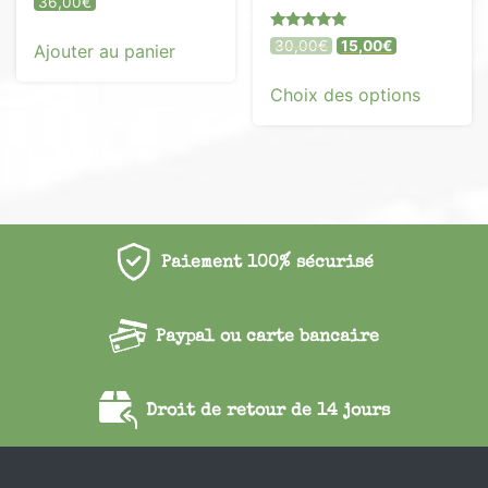
36,00
€
Note
Le
Le
30,00
€
15,00
€
Ajouter au panier
5.00
prix
prix
sur 5
Ce
initial
actuel
Choix des options
produit
était :
est :
a
30,00€.
15,00€.
plusieur
variatio
Les
options
peuvent
Paiement 100% sécurisé
être
choisies
Paypal ou carte bancaire
sur
la
page
Droit de retour de 14 jours
du
produit