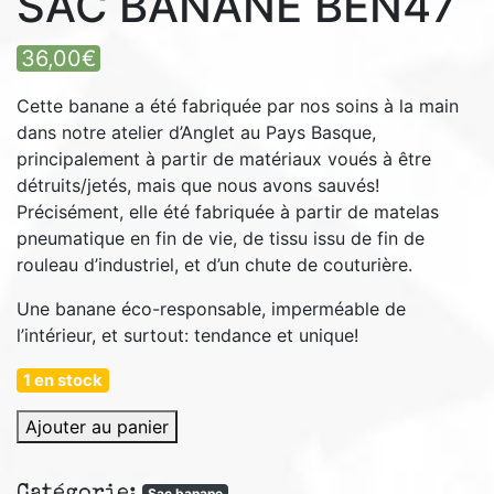
SAC BANANE BEN47
36,00
€
Cette banane a été fabriquée par nos soins à la main
dans notre atelier d’Anglet au Pays Basque,
principalement à partir de matériaux voués à être
détruits/jetés, mais que nous avons sauvés!
Précisément, elle été fabriquée à partir de matelas
pneumatique en fin de vie, de tissu issu de fin de
rouleau d’industriel, et d’un chute de couturière.
Une banane éco-responsable, imperméable de
l’intérieur, et surtout: tendance et unique!
1 en stock
quantité
Ajouter au panier
de
Sac
Catégorie:
Sac banane