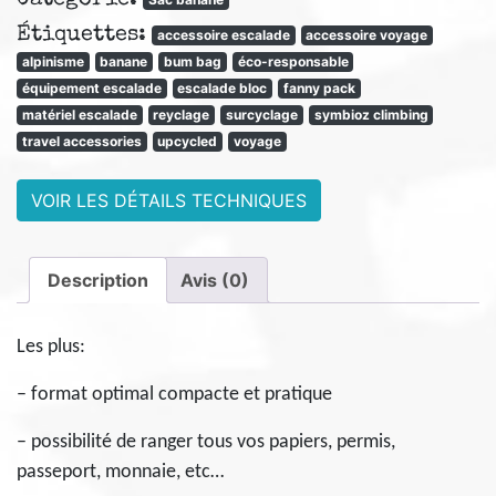
banane
Étiquettes:
BEN47
accessoire escalade
accessoire voyage
alpinisme
banane
bum bag
éco-responsable
équipement escalade
escalade bloc
fanny pack
matériel escalade
reyclage
surcyclage
symbioz climbing
travel accessories
upcycled
voyage
VOIR LES DÉTAILS TECHNIQUES
Description
Avis (0)
Les plus:
– format optimal compacte et pratique
– possibilité de ranger tous vos papiers, permis,
passeport, monnaie, etc…