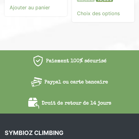
prix
prix
Ajouter au panier
Ce
initial
actuel
Choix des options
produit
était :
est :
a
30,00€.
15,00€.
plusieur
variatio
Les
options
peuvent
Paiement 100% sécurisé
être
choisies
Paypal ou carte bancaire
sur
la
page
Droit de retour de 14 jours
du
produit
SYMBIOZ CLIMBING