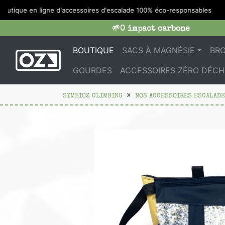
ique en ligne d'accessoires d'escalade 100% éco-responsables
🌱0 impact carbone
BOUTIQUE
SACS À MAGNÉSIE
BR
GOURDES
ACCESSOIRES ZÉRO DÉCH
SYMBIOZ CLIMBING
NOS ACCESSOIRES ESCALADE