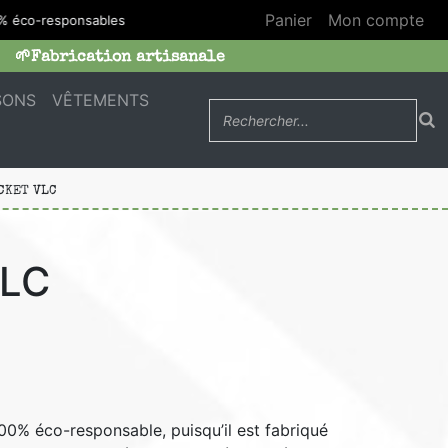
Panier
Mon compte
co-responsables
🌱Fabrication artisanale
SONS
VÊTEMENTS
CKET VLC
LC
00% éco-responsable, puisqu’il est fabriqué