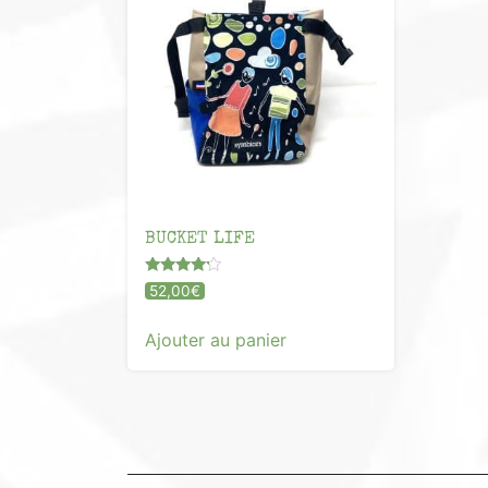
BUCKET LIFE
Note
52,00
€
4.00
sur 5
Ajouter au panier