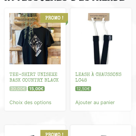
PROMO !
TEE-SHIRT UNISEXE
LEASH À CHAUSSONS
BASK COUNTRY BLACK
LC48
Le
Le
30,00
€
15,00
€
12,50
€
prix
prix
Ce
initial
actuel
Choix des options
Ajouter au panier
produit
était :
est :
a
30,00€.
15,00€.
plusieurs
variations.
Les
PROMO !