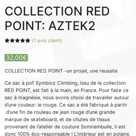
COLLECTION RED
POINT: AZTEK2
(
1
avis client)
Noté
1
5.00
sur 5 basé
32,00
€
sur
notation
client
COLLECTION RED POINT -un projet, une reussite
Ce sac à pof Symbioz Climbing, issu de la collection
RED POINT, est fait à la main, en France. Pour faire ce
sac à magnésie, nous avons choisi de travailler autour
d’une couleur: le rouge. Ce sac a été fabriqué à partir
d’une fin de rouleau de jean rouge d’une grande
marque de skateboard, et de chutes de tissus
provenant de l’atelier de couture Somnambulle, il est
donc 100% éco-responsable ! L’intérieur est en polaire,