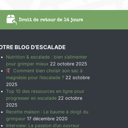
Droit de retour de 14 jours
OTRE BLOG D’ESCALADE
Nutrition & escalade : bien s’alimenter
pour grimper mieux
22 octobre 2025
🧗‍♀️ Comment bien choisir son sac à
magnésie pour l’escalade ?
22 octobre
2025
Top 10 des ressources en ligne pour
progresser en escalade
22 octobre
2025
Recette maison : Le baume à doigt du
grimpeur
17 décembre 2020
Interview: La passion d’un ouvreur