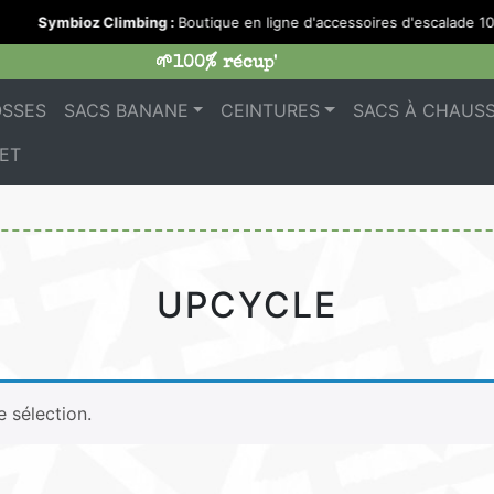
Symbioz Climbing :
Boutique en ligne d'accessoires d'escalade 1
🌱100% récup'
OSSES
SACS BANANE
CEINTURES
SACS À CHAUS
ET
UPCYCLE
 sélection.