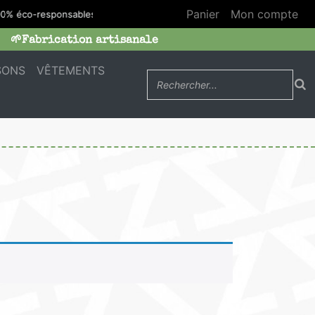
Panier
Mon compte
00% éco-responsables
🌱Fabrication artisanale
SONS
VÊTEMENTS