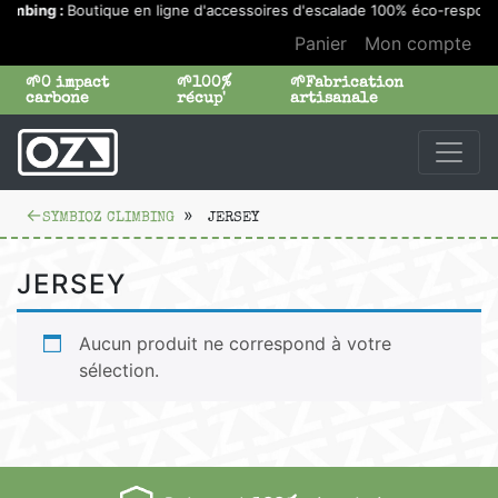
limbing :
Boutique en ligne d'accessoires d'escalade 100% éco-respon
Panier
Mon compte
🌱0 impact
🌱100%
🌱Fabrication
carbone
récup'
artisanale
SYMBIOZ CLIMBING
JERSEY
JERSEY
Aucun produit ne correspond à votre
sélection.