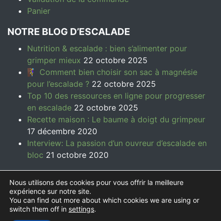
Panier
NOTRE BLOG D’ESCALADE
Nutrition & escalade : bien s’alimenter pour
grimper mieux
22 octobre 2025
🧗‍♀️ Comment bien choisir son sac à magnésie
pour l’escalade ?
22 octobre 2025
Top 10 des ressources en ligne pour progresser
en escalade
22 octobre 2025
Recette maison : Le baume à doigt du grimpeur
17 décembre 2020
Interview: La passion d’un ouvreur d’escalade en
bloc
21 octobre 2020
Nous utilisons des cookies pour vous offrir la meilleure
expérience sur notre site.
You can find out more about which cookies we are using or
© 2026
Symbioz Climbing | Accessoires d'escalade
switch them off in
settings
.
éco-responsables
- Réalisé par
Sylvain Nascimento
-