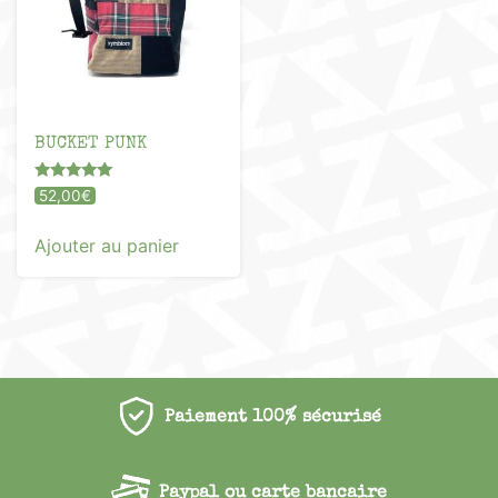
BUCKET PUNK
Note
52,00
€
5.00
sur 5
Ajouter au panier
Paiement 100% sécurisé
Paypal ou carte bancaire