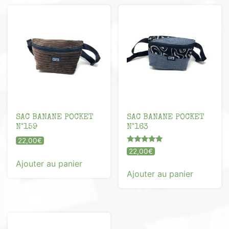
SAC BANANE POCKET
SAC BANANE POCKET
N°159
N°163
22,00
€
Note
22,00
€
5.00
Ajouter au panier
sur 5
Ajouter au panier