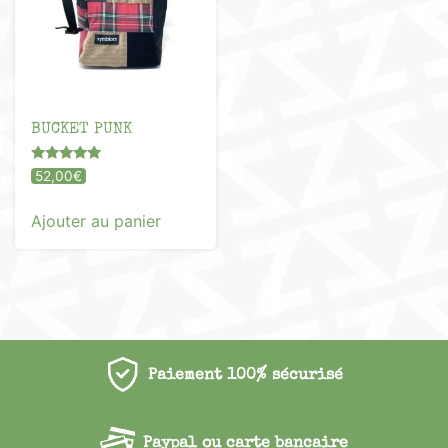
BUCKET PUNK
Note
52,00
€
5.00
sur 5
Ajouter au panier
Paiement 100% sécurisé
Paypal ou carte bancaire