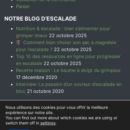
Panier
NOTRE BLOG D’ESCALADE
Nutrition & escalade : bien s’alimenter pour
grimper mieux
22 octobre 2025
🧗‍♀️ Comment bien choisir son sac à magnésie
pour l’escalade ?
22 octobre 2025
Top 10 des ressources en ligne pour progresser
en escalade
22 octobre 2025
Recette maison : Le baume à doigt du grimpeur
17 décembre 2020
Interview: La passion d’un ouvreur d’escalade en
bloc
21 octobre 2020
Nous utilisons des cookies pour vous offrir la meilleure
expérience sur notre site.
You can find out more about which cookies we are using or
© 2026
Symbioz Climbing | Accessoires d'escalade
switch them off in
settings
.
éco-responsables
- Réalisé par
Sylvain Nascimento
-