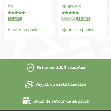
MH
NEOPRENE
Note
Note
Le
Le
32,00
€
32,00
€
25,00
€
5.00
5.00
prix
prix
sur 5
sur 5
initial
actuel
Ajouter au panier
Ajouter au panier
était :
est :
32,00€.
25,00€.
Paiement 100% sécurisé
Paypal ou carte bancaire
Droit de retour de 14 jours