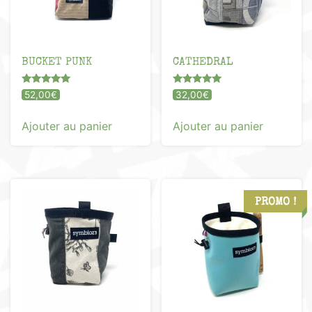
BUCKET PUNK
CATHEDRAL
Note
Note
52,00
€
32,00
€
5.00
5.00
sur 5
sur 5
Ajouter au panier
Ajouter au panier
PROMO !