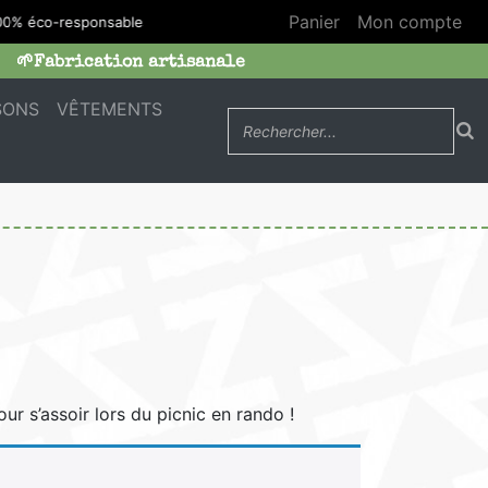
Panier
Mon compte
00% éco-responsables
🌱Fabrication artisanale
SONS
VÊTEMENTS
 s’assoir lors du picnic en rando !