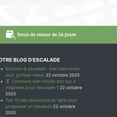
Droit de retour de 14 jours
OTRE BLOG D’ESCALADE
Nutrition & escalade : bien s’alimenter
pour grimper mieux
22 octobre 2025
🧗‍♀️ Comment bien choisir son sac à
magnésie pour l’escalade ?
22 octobre
2025
Top 10 des ressources en ligne pour
progresser en escalade
22 octobre
2025