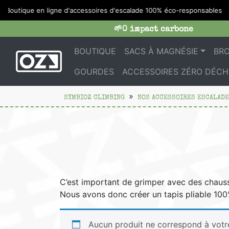
:
Boutique en ligne d'accessoires d'escalade 100% éco-responsables
🌱0 impact carbone
BOUTIQUE
SACS À MAGNÉSIE
BR
GOURDES
ACCESSOIRES ZÉRO DÉCH
SYMBIOZ CLIMBING
NOS ACCESSOIRES ESCALADE
C’est important de grimper avec des chauss
Nous avons donc créer un tapis pliable 100
Aucun produit ne correspond à votre