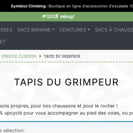
Symbioz Climbing :
Boutique en ligne d'accessoires d'escalade 1
🌱100% récup'
OSSES
SACS BANANE
CEINTURES
SACS À CHAUS
ET
 SYMBIOZ CLIMBING
TAPIS DU GRIMPEUR
TAPIS DU GRIMPEUR
ons propres, pour nos chaussons et pour le rocher !
% upcyclé pour vous accompagner au pied des voies, ou pour
 sélection.